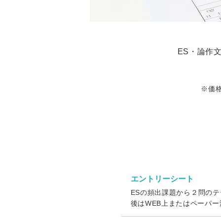
ES・論作
※価
エントリーシート
ESの頻出課題から２問のテ
後はWEB上またはペーパ