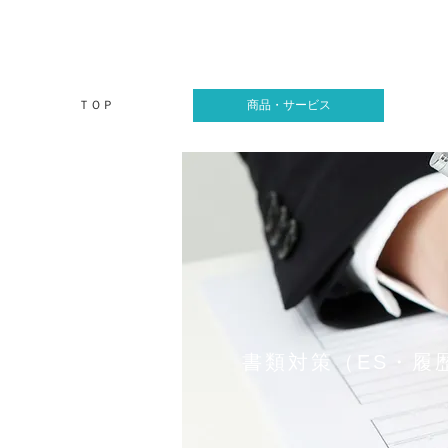
ＴＯＰ
商品・サービス
書類対策（ES・履