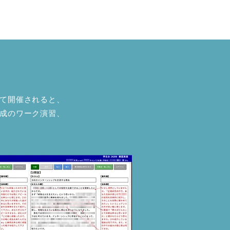
せて開催されると、
作成のワーク演習、
。