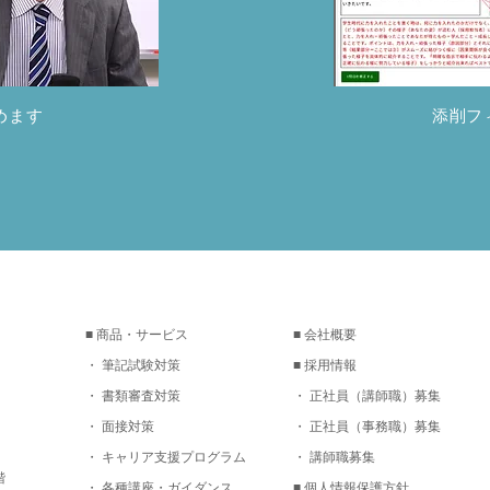
めます
添削フ
■ 商品・サービス
■ 会社概要
・ 筆記試験対策
■ 採用情報
・ 書類審査対策
・ 正社員（講師職）募集
・ 面接対策
・ 正社員（事務職）募集
・ キャリア支援プログラム
・ 講師職募集
階
・ 各種講座・ガイダンス
■ 個人情報保護方針