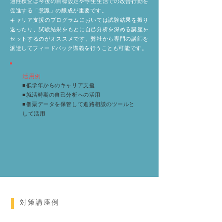
適性検査は今後の目標設定や学生生活での改善行動を
促進する「意識」の醸成が重要です。
キャリア支援のプログラムにおいては試験結果を振り
返ったり、試験結果をもとに自己分析を深める講座を
セットするのがオススメです。弊社から専門の講師を
派遣してフィードバック講義を行うことも可能です。
活用例
■低学年からのキャリア支援
■就活時期の自己分析への活用
■個票データを保管して進路相談のツールと
して活用
対策講座例