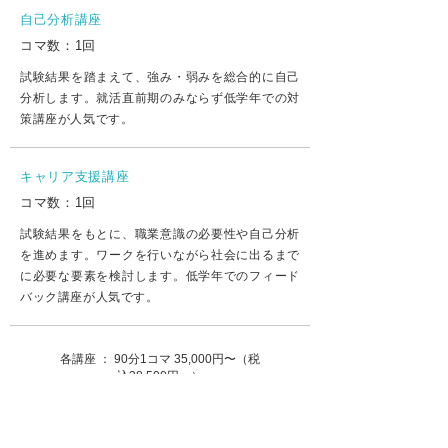
自己分析講座
コマ数：1回
試験結果を踏まえて、強み・弱みを総合的に自己
分析します。就活直前期のみならず低学年での対
策講座が人気です。
キャリア支援講座
コマ数：1回
試験結果をもとに、職業意識の必要性や自己分析
を進めます。ワークを行いながら社会に出るまで
に必要な要素を検討します。低学年でのフィード
バック講座が人気です。
各講座 ： 90分1コマ 35,000円〜（税
込38,500円〜）
※価格は諸経費や講義形式（講師派遣・zoomライ
ブ・オンデマンド）によって変動します。